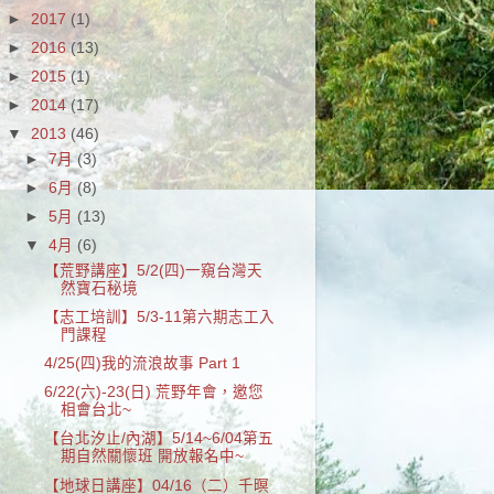
►
2017
(1)
►
2016
(13)
►
2015
(1)
►
2014
(17)
▼
2013
(46)
►
7月
(3)
►
6月
(8)
►
5月
(13)
▼
4月
(6)
【荒野講座】5/2(四)一窺台灣天
然寶石秘境
【志工培訓】5/3-11第六期志工入
門課程
4/25(四)我的流浪故事 Part 1
6/22(六)-23(日) 荒野年會，邀您
相會台北~
【台北汐止/內湖】5/14~6/04第五
期自然關懷班 開放報名中~
【地球日講座】04/16（二）千暝