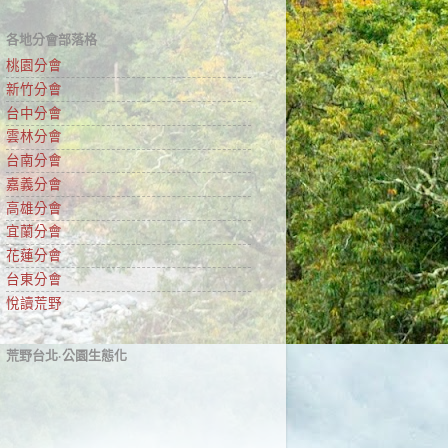
各地分會部落格
桃園分會
新竹分會
台中分會
雲林分會
台南分會
嘉義分會
高雄分會
宜蘭分會
花蓮分會
台東分會
悅讀荒野
荒野台北‧公園生態化