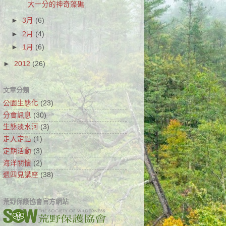
大一分的神奇藻礁
►
3月
(6)
►
2月
(4)
►
1月
(6)
►
2012
(26)
文章分類
公園生態化
(23)
分會訊息
(30)
生態淡水河
(3)
走入定點
(1)
定期活動
(3)
海洋關懷
(2)
週四見講座
(38)
荒野保護協會官方網站