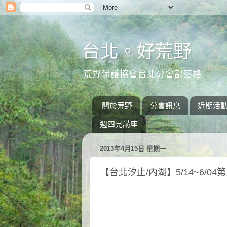
台北。好荒野
荒野保護協會台北分會部落格
關於荒野
分會訊息
近期活
週四見講座
2013年4月15日 星期一
【台北汐止/內湖】5/14~6/0