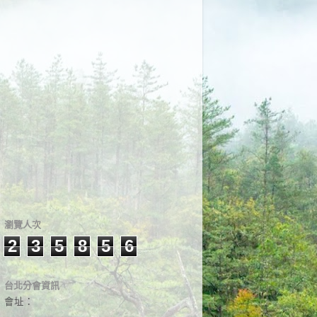
瀏覽人次
2
3
5
8
5
6
台北分會資訊
會址：