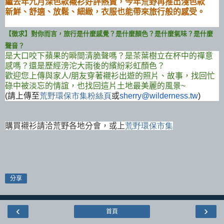
繼去年九月深色款襯衫好評熱賣，今年荒野再推出淺色款
新鮮、舒適、放鬆、細緻，衣服也能帶來旅行般的感受。
【徵求】
對你而言，旅行是什麼感覺？是什麼顏色？是什麼氣味？是什麼
聲音？
是大口咬下蘋果的瞬間清脆聲嗎？是茶葉樹立在杯中的禪意
感嗎？還是歷經滂沱大雨後的繽紛彩虹顏色？
歡迎您上傳與家人
/
朋友穿著襯衫出遊的照片、故事，找回忙
碌中被淡忘的情誼，也找回這片土地最美麗的風景
~
(
請上傳至
荒野環保市集粉絲頁
或
sherry@wilderness.tw
)
購買襯衫請洽荒野各地分會，或上
荒野環保市集
分享
‹
›
首頁