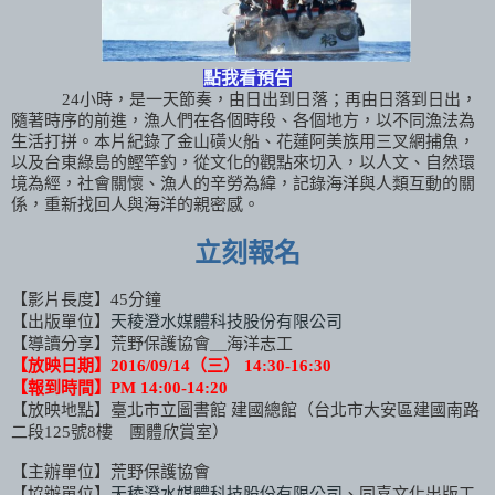
點我看預告
24小時，是一天節奏，由日出到日落；再由日落到日出，
隨著時序的前進，漁人們在各個時段、各個地方，以不同漁法為
生活打拼。本片紀錄了金山磺火船、花蓮阿美族用三叉網捕魚，
以及台東綠島的鰹竿釣，從文化的觀點來切入，以人文、自然環
境為經，社會關懷、漁人的辛勞為緯，記錄海洋與人類互動的關
係，重新找回人與海洋的親密感。
立刻報名
【影片長度】45分鐘
天稜澄水媒體科技股份有限公司
【出版單位】
【導讀分享】荒野保護協會＿海洋志工
【放映日期】2016/09/14（三） 14:30-16:30
【報到時間】PM 14:00-14:20
【放映地點】臺北市立圖書館 建國總館（台北市大安區建國南路
二段125號8樓 團體欣賞室）
【主辦單位】荒野保護協會
【協辦單位】
天稜澄水媒體科技股份有限公司
、
同喜文化出版工